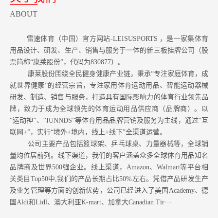
ABOUT
雷速体育（中国）官方网站-LEISUSPORTS ，是一家集体育
用品设计、研发、生产、销售与服务于一体的新三板挂牌公司（股
票简称“康莱股份”，代码为830877）。
康莱股份围绕全民健身健康产业链，秉承“专注家庭体育，成
就世界健康”的经营宗旨，专注家用体育运动用品、智能运动器械
研发、制造、销售与服务，打造具有国际影响力的体育行业领先品
牌，致力于成为全球领先的体育运动用品供应商（品牌商）。以
“运动神”、“IUNNDS”等体育用品品牌营销及服务为主线，通过“互
联网+”，实行“境外+境内，线上+线下”全渠道运营。
公司主要产品包括篮球架、乒乓球桌、力量器械等，全球销
量均位居前列。
线下渠道，我们的客户涵盖众多全球体育用品知名
品牌商及世界500强企业。
线上渠道，Amazon
、Walmart等
平台相
关类目Top50中,我们的产品长期占比50%左右。凭借产品研发生产
及业务管理等方面的创新优势，公司已经进入了美国Academy、德
国Aldi和Lidl、澳大利亚K-mart、加拿大Canadian Tir···