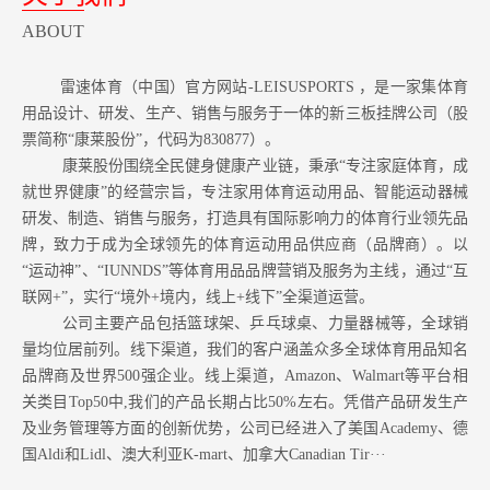
ABOUT
雷速体育（中国）官方网站-LEISUSPORTS ，是一家集体育
用品设计、研发、生产、销售与服务于一体的新三板挂牌公司（股
票简称“康莱股份”，代码为830877）。
康莱股份围绕全民健身健康产业链，秉承“专注家庭体育，成
就世界健康”的经营宗旨，专注家用体育运动用品、智能运动器械
研发、制造、销售与服务，打造具有国际影响力的体育行业领先品
牌，致力于成为全球领先的体育运动用品供应商（品牌商）。以
“运动神”、“IUNNDS”等体育用品品牌营销及服务为主线，通过“互
联网+”，实行“境外+境内，线上+线下”全渠道运营。
公司主要产品包括篮球架、乒乓球桌、力量器械等，全球销
量均位居前列。
线下渠道，我们的客户涵盖众多全球体育用品知名
品牌商及世界500强企业。
线上渠道，Amazon
、Walmart等
平台相
关类目Top50中,我们的产品长期占比50%左右。凭借产品研发生产
及业务管理等方面的创新优势，公司已经进入了美国Academy、德
国Aldi和Lidl、澳大利亚K-mart、加拿大Canadian Tir···