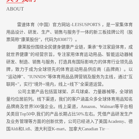
ABOUT
雷速体育（中国）官方网站-LEISUSPORTS ，是一家集体育
用品设计、研发、生产、销售与服务于一体的新三板挂牌公司（股
票简称“康莱股份”，代码为830877）。
康莱股份围绕全民健身健康产业链，秉承“专注家庭体育，成
就世界健康”的经营宗旨，专注家用体育运动用品、智能运动器械
研发、制造、销售与服务，打造具有国际影响力的体育行业领先品
牌，致力于成为全球领先的体育运动用品供应商（品牌商）。以
“运动神”、“IUNNDS”等体育用品品牌营销及服务为主线，通过“互
联网+”，实行“境外+境内，线上+线下”全渠道运营。
公司主要产品包括篮球架、乒乓球桌、力量器械等，全球销
量均位居前列。
线下渠道，我们的客户涵盖众多全球体育用品知名
品牌商及世界500强企业。
线上渠道，Amazon
、Walmart等
平台相
关类目Top50中,我们的产品长期占比50%左右。凭借产品研发生产
及业务管理等方面的创新优势，公司已经进入了美国Academy、德
国Aldi和Lidl、澳大利亚K-mart、加拿大Canadian Tir···